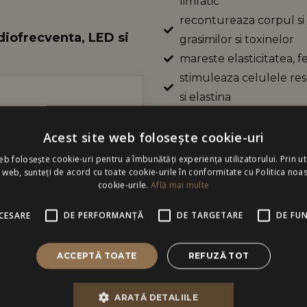
limfatic
recontureaza corpul si
diofrecventa, LED si
grasimilor si toxinelor
mareste elasticitatea, fer
stimuleaza celulele re
si elastina
indeparteaza toxinele si
 curata si stimuleaza
Acest site web folosește cookie-uri
lifting tegumentar
d presiunea negativa de
defibrozeaza nodulii cel
eb folosește cookie-uri pentru a îmbunătăți experiența utilizatorului. Prin uti
u web, sunteți de acord cu toate cookie-urile în conformitate cu Politica noas
eaza o exfoliere blanda,
imbunatateste forma f
cookie-urile.
Află mai multe
imbunatateste forma pi
n aspect sanatos. Este un
ajuta la oxigenarea tes
CESARE
DE PERFORMANȚĂ
DE TARGETARE
DE FU
 cele 4 grade si tipuri
imbunatateste metabolis
fibroasa si infectioasa.
aport de nutrienti
ACCEPTĂ TOATE
REFUZĂ TOT
spect neplacut de
 edemele, redefinind
ARATĂ DETALIILE