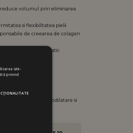
 reduce volumul prin eliminarea
mitatea si flexibilitatea pielii
sponsabile de creearea de colagen
 purifica sistemul limfatic
ulitici
lizarea site-
tră privind
eselor
cioarelor
uturilor
NCŢIONALITATE
mul celular prin vasodilatare si