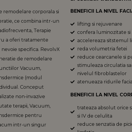
BENEFICII LA NIVEL FAC
e remodelare corporala si
eratie, ce combina intr-un
lifting si rejuvenare
adiofrecventa, Terapie
confera luminozitate si 
tru a oferi tratamente
accelereaza sitstemul lim
reda volumetria fetei
e nevoie specifica. RevolvX
reduce cearcanele si p
neratie de remodelare
stimuleaza circulatia sa
functiilor Vacuum,
nivelul fibroblastelor
ransdermice (modul
atenueaza ridurile faci
individual. Conceput
BENEFICII LA NIVEL CO
lizate non-invazive
utate terapii, Vacuum,
trateaza absolut orice st
ransdermice pentru
si IV de celulita
reduce senzatia de pici
 acum intr-un singur