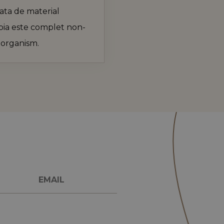
primei vizite. Aceste informații sunt utilizate pentru a analiza ș
icata de material
site-ului prin înțelegerea comportamentului utilizatorului.
pia este complet non-
.ro
Sesiune
Acest cookie este folosit pentru a stoca date specifice utilizatoril
monitorizarea și analiza eficacității campaniilor publicitare și o
utilizatorilor pe site.
 organism.