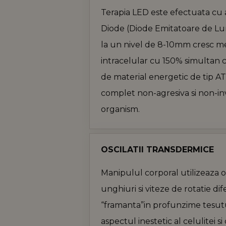
Platform
Terapia LED este efectuata cu 
Inc.
.kevo.ro
sbjs_first_add
.kevo
Diode (Diode Emitatoare de Lum
_gcl_au
Google
LLC
la un nivel de 8-10mm cresc m
.kevo.ro
sbjs_session
.kevo
intracelular cu 150% simultan c
de material energetic de tip AT
_ga_Y65RHLD7TE
.kevo
complet non-agresiva si non-in
_ga
Goog
organism.
LLC
.kevo
OSCILATII TRANSDERMICE
sbjs_migrations
.kevo
Manipulul corporal utilizeaza o
sbjs_current
.kevo
unghiuri si viteze de rotatie di
“framanta”in profunzime tesut
sbjs_first
.kevo
aspectul inestetic al celulitei s