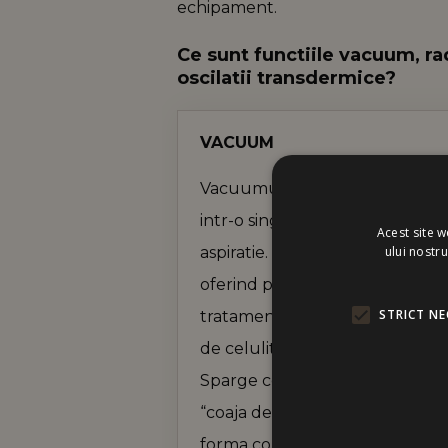
echipament.
Ce sunt functiile vacuum, ra
oscilatii transdermice?
VACUUM
Vacuumul are o functie dubla –
intr-o singura terapie, utilizan
Acest site w
ului nostr
aspiratie. In acelasi timp, realiz
oferind pielii luminozitate si u
STRICT NE
tratament eficient pentru toate
de celulita: adipoasa, edemoasa, 
Sparge celulele care dau un a
“coaja de portocala” si reduce
forma corpului.