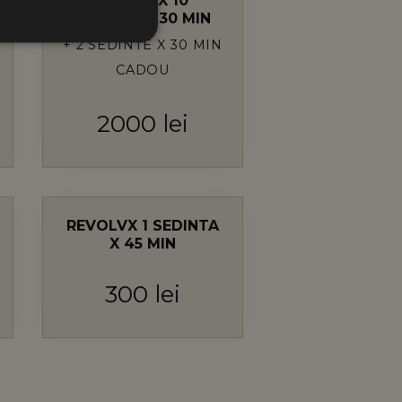
REVOLVX 10
SEDINTE X 30 MIN
+ 2 SEDINTE X 30 MIN
CŢIONALITATE
CADOU
ului și gestionarea
2000 lei
ntificator de scop general
 În mod normal, este un
ite-ului, dar un bun
e pagini.
REVOLVX 1 SEDINTA
X 45 MIN
lui privind utilizarea
300 lei
curentă pentru a distinge
r fi sursa de trafic, date
 licitarea în timp real de