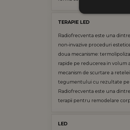
STRICT NECE
TERAPIE LED
Cookie-urile strict necesare
Radiofrecventa este una dintre 
contului. Site-ul web nu poa
non-invazive proceduri estetic
Furnizor /
Nume
Domeniu
doua mecanisme: termolipoliza 
PHPSESSID
PHP.net
kevo.ro
rapide pe reducerea in volum a 
mecanism de scurtare a retelei 
cookieyes-
CookieYes
tegumentului cu rezultate pe li
consent
kevo.ro
Radiofrecventa este una dintre
terapii pentru remodelare corp
Furn
Nume
Furnizor
/
Nume
/
Dom
Ex
Domeniu
sbjs_current_add
.kevo
LED
_fbp
Meta