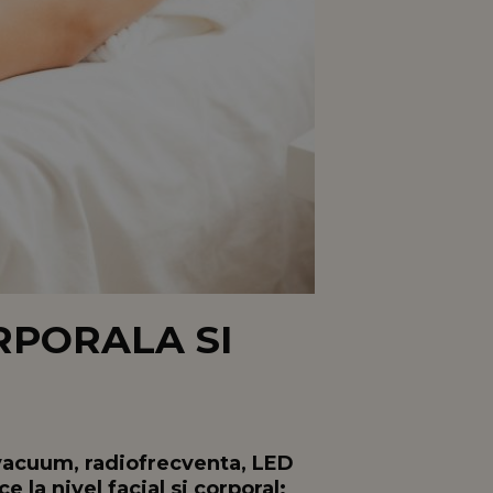
PORALA SI
r vacuum, radiofrecventa, LED
e la nivel facial si corporal: