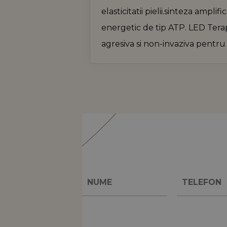
elasticitatii pielii.sinteza amplif
energetic de tip ATP. LED Tera
sbjs_udata
.kevo
agresiva si non-invaziva pentru