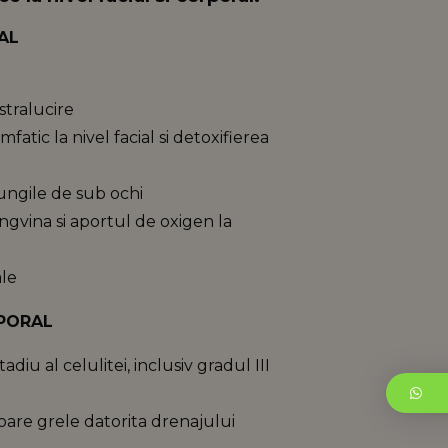
IAL
stralucire
fatic la nivel facial si detoxifierea
ungile de sub ochi
ngvina si aportul de oxigen la
ale
RPORAL
adiu al celulitei, inclusiv gradul III
oare grele datorita drenajului