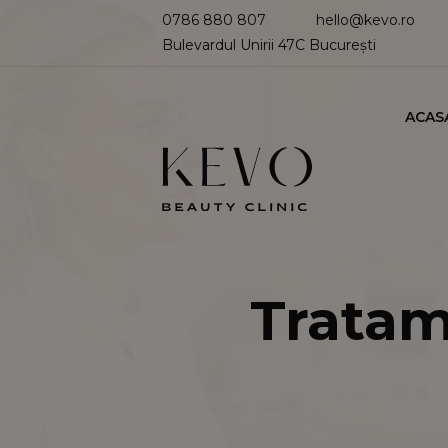
0786 880 807
hello@kevo.ro
Bulevardul Unirii 47C București
ACAS
Tratam